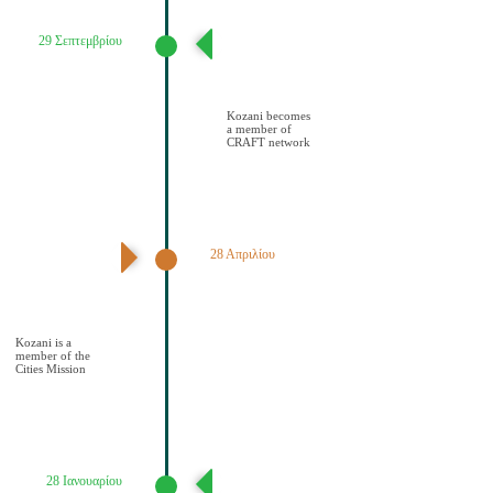
29 Σεπτεμβρίου
Ένταξη του
Δήμου Κοζάνης
στο Δίκτυο
CRAFT
Kozani becomes
a member of
CRAFT network
28 Απριλίου
Ανακοίνωση
αποτελεσμάτων –
Ένταξη Κοζάνης
στην Αποστολή
των Πόλεων
Kozani is a
member of the
Cities Mission
28 Ιανουαρίου
Υποβολή