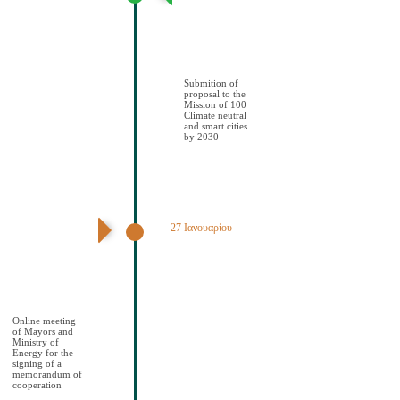
πρότασης στην
Αποστολή των
100 Κλιματικά
ουδέτερων και
έξυπνων πόελων
έως το 2030
Submition of
proposal to the
Mission of 100
Climate neutral
and smart cities
by 2030
27 Ιανουαρίου
Διαδικτυακή
συνάντηση
Δημάρχων και
ΥΠΕΝ για την
υπογραφή
μνημονίου
συνεςργασίας
Online meeting
of Mayors and
Ministry of
Energy for the
signing of a
memorandum of
cooperation