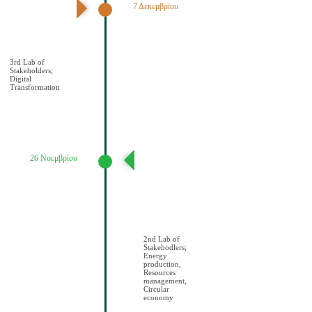
7 Δεκεμβρίου
3ο εργαστήριο
εμπλεκομένων
φορέων Ψηφιακός
Μετασχηματισμό
ς
3rd Lab of
Stakeholders;
Digital
Transformation
26 Νοεμβρίου
2ο εργαστήριο
εμπλεκομένων
φορέων
Παραγωγή
ενέργειας/
Διαχείριση
πόρων/Κυκλική
οικονομία
2nd Lab of
Stakehodlers;
Energy
production,
Resources
management,
Circular
economy