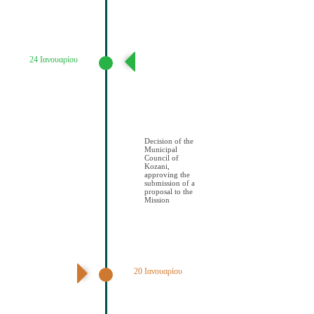
24 Ιανουαρίου
Απόφαση
Δημοτικού
Συμβουλίου
Κοζάνης
έγκρισης
υποβολής
πρότασης στην
Αποστολή
Decision of the
Municipal
Council of
Kozani,
approving the
submission of a
proposal to the
Mission
20 Ιανουαρίου
1η Συνεδρίαση
Κλιματικής
Επιτροπής
Πολιτών