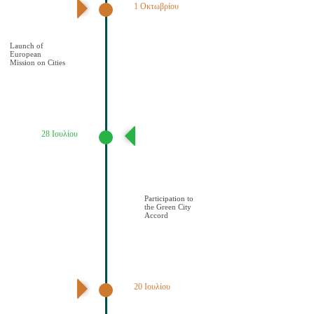
1 Οκτωβρίου
Έναρξη της
Αποστολής των
Πόλεων
Launch of
European
Mission on Cities
28 Ιουλίου
Συμμετοχή του
Δήμου Κοζάνης
στη Συμφωνία της
ΕΕ για τους
Πράσινους
Δήμους
Participation to
the Green City
Accord
20 Ιουλίου
Διαδημοτική
συνάντηση με
πρωτοβουλία του
Δήμου Κοζάνης