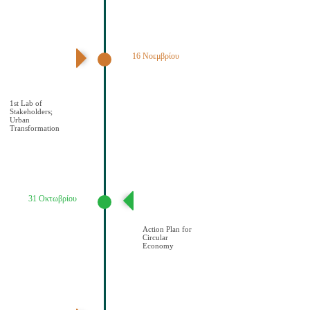
16 Νοεμβρίου
1ο εργαστήριο
εμπλεκομένων
φορέων Αστικός
μετασχηματισμός
1st Lab of
Stakeholders;
Urban
Transformation
31 Οκτωβρίου
Σχέδιο Κυκλικής
Οικονομίας
Action Plan for
Circular
Economy