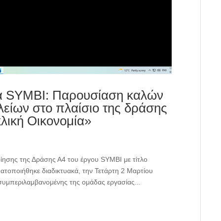
α SYMBI: Παρουσίαση καλών
είων στο πλαίσιο της δράσης
λική Οικονομία»
ησης της Δράσης Α4 του έργου SYMBI με τίτλο
ατοποιήθηκε διαδικτυακά, την Τετάρτη 2 Μαρτίου
συμπεριλαμβανομένης της ομάδας εργασίας...