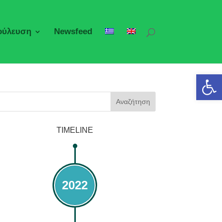
ούλευση
Newsfeed
Ανοίξτε 
Αναζήτηση
TIMELINE
2022