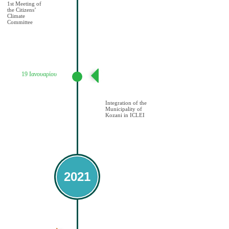
1st Meeting of
the Citizens’
Climate
Committee
19 Ιανουαρίου
Ένταξη του
Δήμου Κοζάνης
στο ICLEI
Integration of the
Municipality of
Kozani in ICLEI
2021