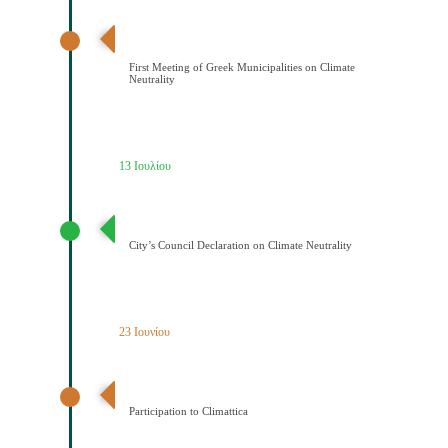
Διαδημοτική συνάντηση με πρωτοβουλία του Δήμου
Κοζάνης για την κλιματική ουδετερότητα
First Meeting of Greek Municipalities on Climate
Neutrality
13 Ιουλίου
Διακήρυξη Κλιματικής Ουδετερότητας
City’s Council Declaration on Climate Neutrality
23 Ιουνίου
Ένταξη του Δήμου Κοζάνης στο Δίκτυο Climattica
Participation to Climattica