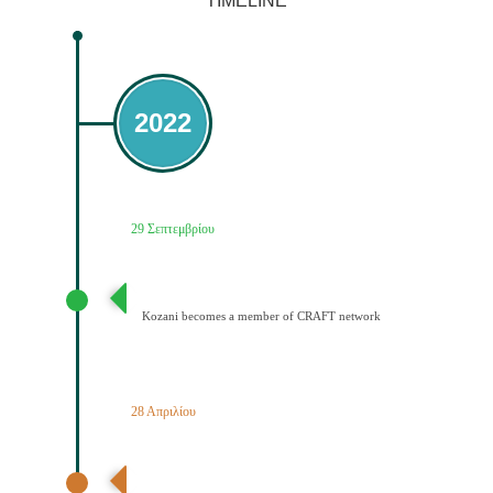
TIMELINE
2022
29 Σεπτεμβρίου
Ένταξη του Δήμου Κοζάνης στο Δίκτυο CRAFT
Kozani becomes a member of CRAFT network
28 Απριλίου
Ανακοίνωση αποτελεσμάτων – Ένταξη Κοζάνης στην
Αποστολή των Πόλεων