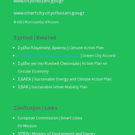
www.cityofkozani.gov.gr
www.smartcity.cityofkozani.gov.gr
© 2021 Municipality of Kozani
Σχετικά | Related
Σχέδιο Κλιματικής Δράσης
| Climate Action Plan
Συμφωνία για Πράσινους Δήμους
|
Green City Accord
Σχέδιο για την Κυκλική Οικονομία | Action Plan on
Circular Economy
ΣΔΑΕΚ | Sustainable Energy and Climate Action Plan
ΣΒΑΚ
| Sustainable Urban Mobility Plan
Σύνδεσμοι | Links
European Commission | Smart cities
EU Mission
ΥΠΕΝ | Ministry of Environment and Energy