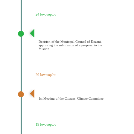
24 Ιανουαρίου
Απόφαση Δημοτικού Συμβουλίου Κοζάνης έγκρισης
υποβολής πρότασης στην Αποστολή
Decision of the Municipal Council of Kozani,
approving the submission of a proposal to the
Mission
20 Ιανουαρίου
1η Συνεδρίαση Κλιματικής Επιτροπής Πολιτών
1st Meeting of the Citizens’ Climate Committee
19 Ιανουαρίου