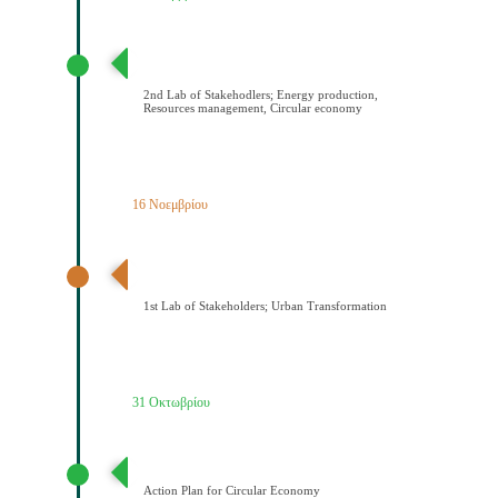
2ο εργαστήριο εμπλεκομένων φορέων Παραγωγή
ενέργειας/Διαχείριση πόρων/Κυκλική οικονομία
2nd Lab of Stakehodlers; Energy production,
Resources management, Circular economy
16 Νοεμβρίου
1ο εργαστήριο εμπλεκομένων φορέων Αστικός
μετασχηματισμός
1st Lab of Stakeholders; Urban Transformation
31 Οκτωβρίου
Σχέδιο Κυκλικής Οικονομίας
Action Plan for Circular Economy