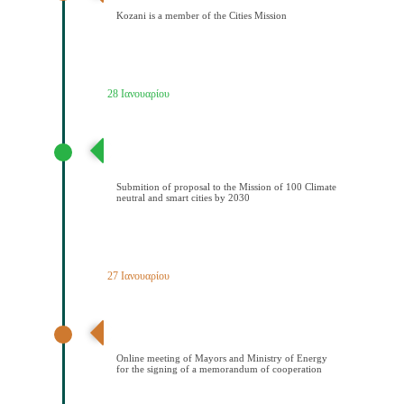
Kozani is a member of the Cities Mission
28 Ιανουαρίου
Υποβολή πρότασης στην Αποστολή των 100
Κλιματικά ουδέτερων και έξυπνων πόελων έως το
2030
Submition of proposal to the Mission of 100 Climate
neutral and smart cities by 2030
27 Ιανουαρίου
Διαδικτυακή συνάντηση Δημάρχων και ΥΠΕΝ για την
υπογραφή μνημονίου συνεςργασίας
Online meeting of Mayors and Ministry of Energy
for the signing of a memorandum of cooperation