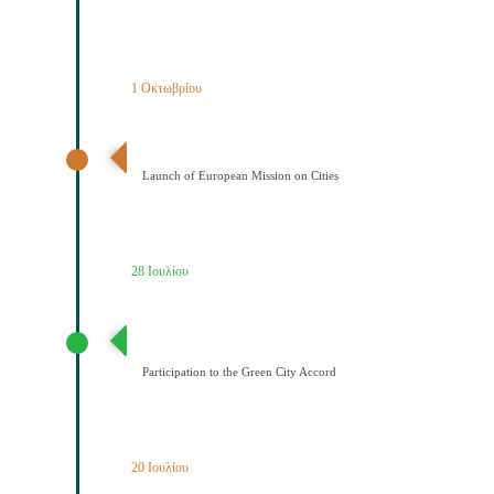
1 Οκτωβρίου
Έναρξη της Αποστολής των Πόλεων
Launch of European Mission on Cities
28 Ιουλίου
Συμμετοχή του Δήμου Κοζάνης στη Συμφωνία της ΕΕ
για τους Πράσινους Δήμους
Participation to the Green City Accord
20 Ιουλίου