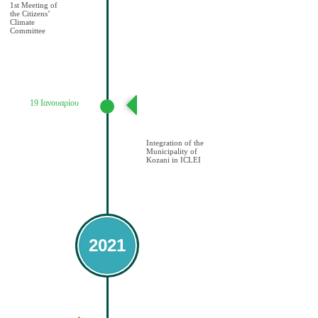
1st Meeting of
the Citizens’
Climate
Committee
19 Ιανουαρίου
Ένταξη του
Δήμου Κοζάνης
στο ICLEI
Integration of the
Municipality of
Kozani in ICLEI
2021