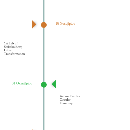
16 Νοεμβρίου
1ο εργαστήριο
εμπλεκομένων
φορέων Αστικός
μετασχηματισμός
1st Lab of
Stakeholders;
Urban
Transformation
31 Οκτωβρίου
Σχέδιο Κυκλικής
Οικονομίας
Action Plan for
Circular
Economy