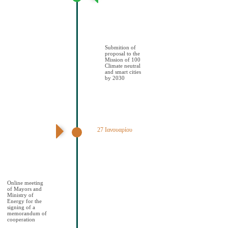
πρότασης στην
Αποστολή των
100 Κλιματικά
ουδέτερων και
έξυπνων πόελων
έως το 2030
Submition of
proposal to the
Mission of 100
Climate neutral
and smart cities
by 2030
27 Ιανουαρίου
Διαδικτυακή
συνάντηση
Δημάρχων και
ΥΠΕΝ για την
υπογραφή
μνημονίου
συνεςργασίας
Online meeting
of Mayors and
Ministry of
Energy for the
signing of a
memorandum of
cooperation