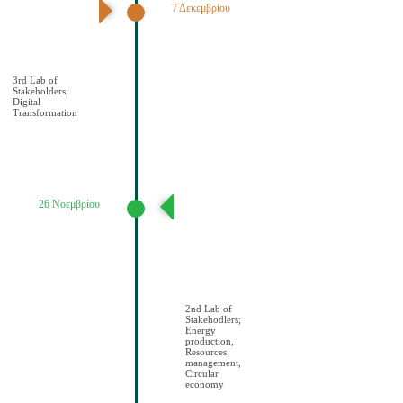
7 Δεκεμβρίου
3ο εργαστήριο
εμπλεκομένων
φορέων Ψηφιακός
Μετασχηματισμό
ς
3rd Lab of
Stakeholders;
Digital
Transformation
26 Νοεμβρίου
2ο εργαστήριο
εμπλεκομένων
φορέων
Παραγωγή
ενέργειας/
Διαχείριση
πόρων/Κυκλική
οικονομία
2nd Lab of
Stakehodlers;
Energy
production,
Resources
management,
Circular
economy