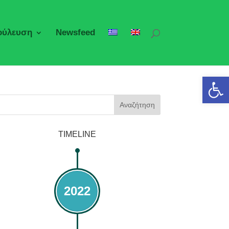
ούλευση
Newsfeed
Ανοίξτε 
Αναζήτηση
TIMELINE
2022