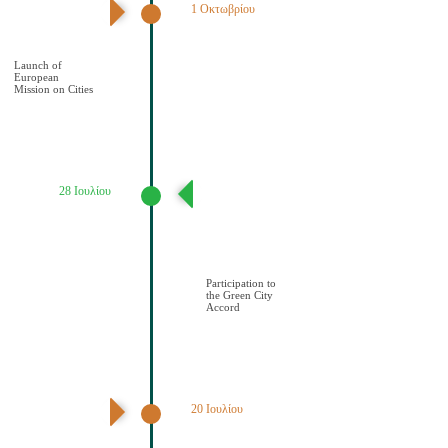
1 Οκτωβρίου
Έναρξη της
Αποστολής των
Πόλεων
Launch of
European
Mission on Cities
28 Ιουλίου
Συμμετοχή του
Δήμου Κοζάνης
στη Συμφωνία της
ΕΕ για τους
Πράσινους
Δήμους
Participation to
the Green City
Accord
20 Ιουλίου
Διαδημοτική
συνάντηση με
πρωτοβουλία του
Δήμου Κοζάνης