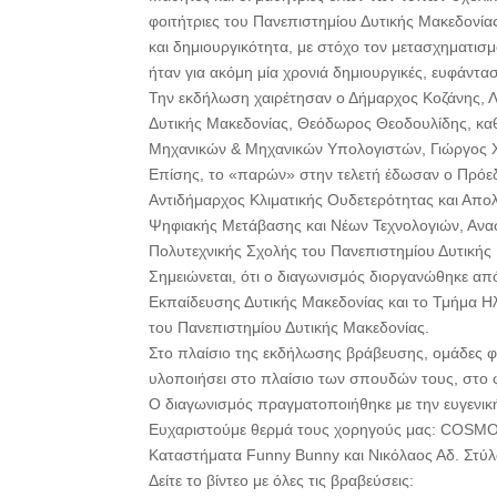
φοιτήτριες του Πανεπιστημίου Δυτικής Μακεδονί
και δημιουργικότητα, με στόχο τον μετασχηματισ
ήταν για ακόμη μία χρονιά δημιουργικές, ευφάνταστ
Την εκδήλωση χαιρέτησαν ο Δήμαρχος Κοζάνης, 
Δυτικής Μακεδονίας, Θεόδωρος Θεοδουλίδης, κα
Μηχανικών & Μηχανικών Υπολογιστών, Γιώργος 
Επίσης, το «παρών» στην τελετή έδωσαν ο Πρόε
Αντιδήμαρχος Κλιματικής Ουδετερότητας και Απολ
Ψηφιακής Μετάβασης και Νέων Τεχνολογιών, Ανα
Πολυτεχνικής Σχολής του Πανεπιστημίου Δυτικής
Σημειώνεται, ότι ο διαγωνισμός διοργανώθηκε απ
Εκπαίδευσης Δυτικής Μακεδονίας και το Τμήμα
του Πανεπιστημίου Δυτικής Μακεδονίας.
Στο πλαίσιο της εκδήλωσης βράβευσης, ομάδες φ
υλοποιήσει στο πλαίσιο των σπουδών τους, στο φ
Ο διαγωνισμός πραγματοποιήθηκε με την ευγεν
Ευχαριστούμε θερμά τους χορηγούς μας: COSMOT
Καταστήματα Funny Bunny και Νικόλαος Αδ. Στύλ
Δείτε το βίντεο με όλες τις βραβεύσεις: