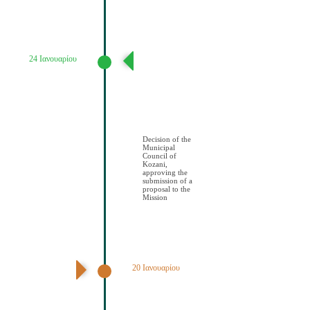
24 Ιανουαρίου
Απόφαση
Δημοτικού
Συμβουλίου
Κοζάνης
έγκρισης
υποβολής
πρότασης στην
Αποστολή
Decision of the
Municipal
Council of
Kozani,
approving the
submission of a
proposal to the
Mission
20 Ιανουαρίου
1η Συνεδρίαση
Κλιματικής
Επιτροπής
Πολιτών