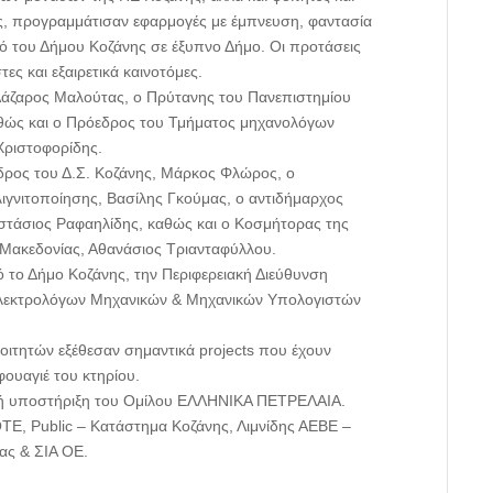
ας, προγραμμάτισαν εφαρμογές με έμπνευση, φαντασία
μό του Δήμου Κοζάνης σε έξυπνο Δήμο. Οι προτάσεις
ες και εξαιρετικά καινοτόμες.
Λάζαρος Μαλούτας, ο Πρύτανης του Πανεπιστημίου
θώς και ο Πρόεδρος του Τμήματος μηχανολόγων
Χριστοφορίδης.
δρος του Δ.Σ. Κοζάνης, Μάρκος Φλώρος, ο
ιγνιτοποίησης, Βασίλης Γκούμας, ο αντιδήμαρχος
στάσιος Ραφαηλίδης, καθώς και ο Κοσμήτορας της
 Μακεδονίας, Αθανάσιος Τριανταφύλλου.
ό το Δήμο Κοζάνης, την Περιφερειακή Διεύθυνση
 Ηλεκτρολόγων Μηχανικών & Μηχανικών Υπολογιστών
οιτητών εξέθεσαν σημαντικά projects που έχουν
ουαγιέ του κτηρίου.
ική υποστήριξη του Ομίλου ΕΛΛΗΝΙΚΑ ΠΕΤΡΕΛΑΙΑ.
E, Public – Κατάστημα Κοζάνης, Λιμνίδης ΑΕΒΕ –
ας & ΣΙΑ ΟΕ.