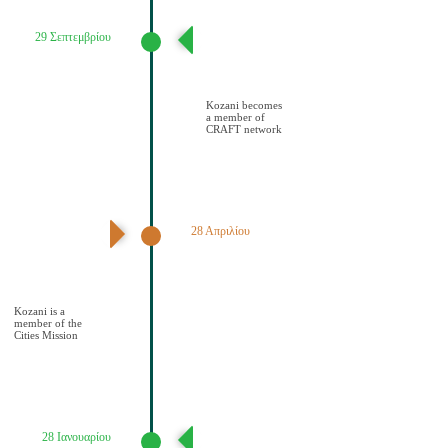
29 Σεπτεμβρίου
Ένταξη του
Δήμου Κοζάνης
στο Δίκτυο
CRAFT
Kozani becomes
a member of
CRAFT network
28 Απριλίου
Ανακοίνωση
αποτελεσμάτων –
Ένταξη Κοζάνης
στην Αποστολή
των Πόλεων
Kozani is a
member of the
Cities Mission
28 Ιανουαρίου
Υποβολή