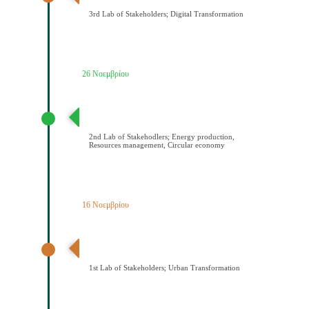
3rd Lab of Stakeholders; Digital Transformation
26 Νοεμβρίου
2ο εργαστήριο εμπλεκομένων φορέων Παραγωγή
ενέργειας/Διαχείριση πόρων/Κυκλική οικονομία
2nd Lab of Stakehodlers; Energy production,
Resources management, Circular economy
16 Νοεμβρίου
1ο εργαστήριο εμπλεκομένων φορέων Αστικός
μετασχηματισμός
1st Lab of Stakeholders; Urban Transformation