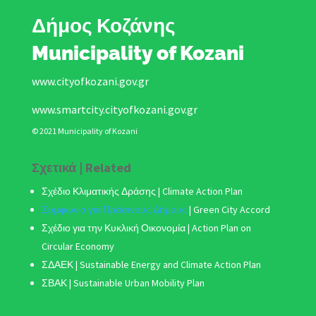
Δήμος Κοζάνης
Municipality of Kozani
www.cityofkozani.gov.gr
www.smartcity.cityofkozani.gov.gr
© 2021 Municipality of Kozani
Σχετικά | Related
Σχέδιο Κλιματικής Δράσης
| Climate Action Plan
Συμφωνία για Πράσινους Δήμους
|
Green City Accord
Σχέδιο για την Κυκλική Οικονομία | Action Plan on
Circular Economy
ΣΔΑΕΚ | Sustainable Energy and Climate Action Plan
ΣΒΑΚ
| Sustainable Urban Mobility Plan