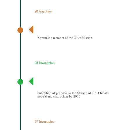
28 Απριλίου
Ανακοίνωση αποτελεσμάτων – Ένταξη Κοζάνης στην
Αποστολή των Πόλεων
Kozani is a member of the Cities Mission
28 Ιανουαρίου
Υποβολή πρότασης στην Αποστολή των 100
Κλιματικά ουδέτερων και έξυπνων πόελων έως το
2030
Submition of proposal to the Mission of 100 Climate
neutral and smart cities by 2030
27 Ιανουαρίου