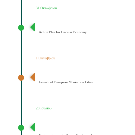
31 Οκτωβρίου
Σχέδιο Κυκλικής Οικονομίας
Action Plan for Circular Economy
1 Οκτωβρίου
Έναρξη της Αποστολής των Πόλεων
Launch of European Mission on Cities
28 Ιουλίου
Συμμετοχή του Δήμου Κοζάνης στη Συμφωνία της ΕΕ
για τους Πράσινους Δήμους