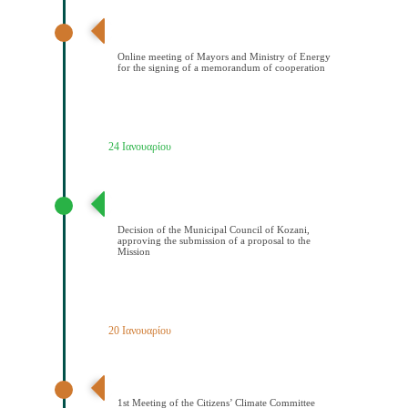
Διαδικτυακή συνάντηση Δημάρχων και ΥΠΕΝ για την
υπογραφή μνημονίου συνεςργασίας
Online meeting of Mayors and Ministry of Energy
for the signing of a memorandum of cooperation
24 Ιανουαρίου
Απόφαση Δημοτικού Συμβουλίου Κοζάνης έγκρισης
υποβολής πρότασης στην Αποστολή
Decision of the Municipal Council of Kozani,
approving the submission of a proposal to the
Mission
20 Ιανουαρίου
1η Συνεδρίαση Κλιματικής Επιτροπής Πολιτών
1st Meeting of the Citizens’ Climate Committee