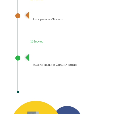
Ένταξη του Δήμου Κοζάνης στο Δίκτυο Climattica
Participation to Climattica
10 Ιουνίου
Διατύπωση Οράματος του Δημάρχου για την
Κλιματική Ουδετερότητα
Mayor’s Vision for Climate Neutrality