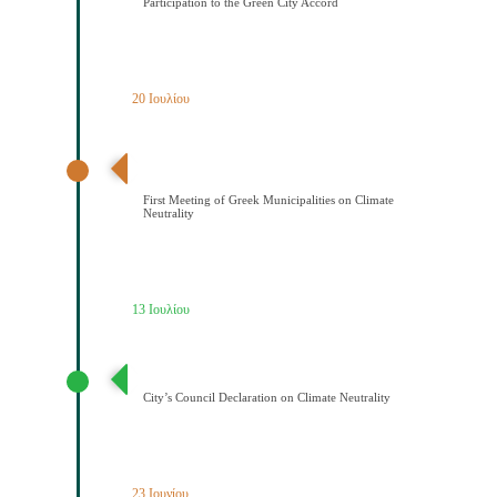
Participation to the Green City Accord
20 Ιουλίου
Διαδημοτική συνάντηση με πρωτοβουλία του Δήμου
Κοζάνης για την κλιματική ουδετερότητα
First Meeting of Greek Municipalities on Climate
Neutrality
13 Ιουλίου
Διακήρυξη Κλιματικής Ουδετερότητας
City’s Council Declaration on Climate Neutrality
23 Ιουνίου