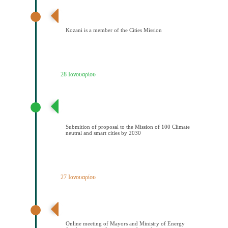
Ανακοίνωση αποτελεσμάτων – Ένταξη Κοζάνης στην
Αποστολή των Πόλεων
Kozani is a member of the Cities Mission
28 Ιανουαρίου
Υποβολή πρότασης στην Αποστολή των 100
Κλιματικά ουδέτερων και έξυπνων πόελων έως το
2030
Submition of proposal to the Mission of 100 Climate
neutral and smart cities by 2030
27 Ιανουαρίου
Διαδικτυακή συνάντηση Δημάρχων και ΥΠΕΝ για την
υπογραφή μνημονίου συνεςργασίας
Online meeting of Mayors and Ministry of Energy