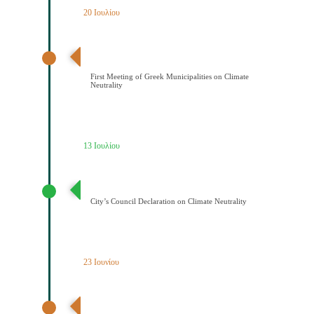
20 Ιουλίου
Διαδημοτική συνάντηση με πρωτοβουλία του Δήμου
Κοζάνης για την κλιματική ουδετερότητα
First Meeting of Greek Municipalities on Climate
Neutrality
13 Ιουλίου
Διακήρυξη Κλιματικής Ουδετερότητας
City’s Council Declaration on Climate Neutrality
23 Ιουνίου
Ένταξη του Δήμου Κοζάνης στο Δίκτυο Climattica