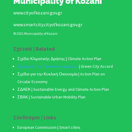
Municipality of Kozani
www.cityofkozani.gov.gr
www.smartcity.cityofkozani.gov.gr
© 2021 Municipality of Kozani
Σχετικά | Related
Σχέδιο Κλιματικής Δράσης
| Climate Action Plan
Συμφωνία για Πράσινους Δήμους
|
Green City Accord
Σχέδιο για την Κυκλική Οικονομία | Action Plan on
Circular Economy
ΣΔΑΕΚ | Sustainable Energy and Climate Action Plan
ΣΒΑΚ
| Sustainable Urban Mobility Plan
Σύνδεσμοι | Links
European Commission | Smart cities