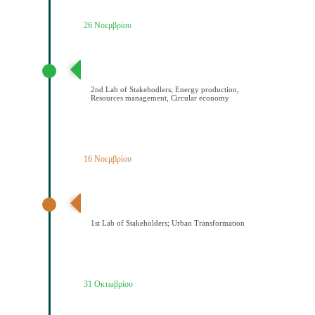
26 Νοεμβρίου
2ο εργαστήριο εμπλεκομένων φορέων Παραγωγή
ενέργειας/Διαχείριση πόρων/Κυκλική οικονομία
2nd Lab of Stakehodlers; Energy production,
Resources management, Circular economy
16 Νοεμβρίου
1ο εργαστήριο εμπλεκομένων φορέων Αστικός
μετασχηματισμός
1st Lab of Stakeholders; Urban Transformation
31 Οκτωβρίου