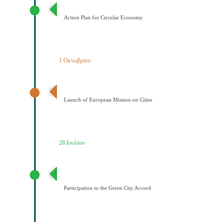
Σχέδιο Κυκλικής Οικονομίας
Action Plan for Circular Economy
1 Οκτωβρίου
Έναρξη της Αποστολής των Πόλεων
Launch of European Mission on Cities
28 Ιουλίου
Συμμετοχή του Δήμου Κοζάνης στη Συμφωνία της ΕΕ
για τους Πράσινους Δήμους
Participation to the Green City Accord