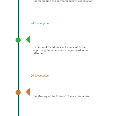
for the signing of a memorandum of cooperation
24 Ιανουαρίου
Απόφαση Δημοτικού Συμβουλίου Κοζάνης έγκρισης
υποβολής πρότασης στην Αποστολή
Decision of the Municipal Council of Kozani,
approving the submission of a proposal to the
Mission
20 Ιανουαρίου
1η Συνεδρίαση Κλιματικής Επιτροπής Πολιτών
1st Meeting of the Citizens’ Climate Committee