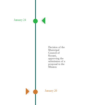
January 24
Απόφαση
Δημοτικού
Συμβουλίου
Κοζάνης
έγκρισης
υποβολής
πρότασης στην
Αποστολή
Decision of the
Municipal
Council of
Kozani,
approving the
submission of a
proposal to the
Mission
January 20
1η Συνεδρίαση
Κλιματικής
Επιτροπής
Πολιτών