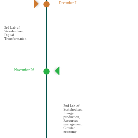
December 7
3ο εργαστήριο
εμπλεκομένων
φορέων Ψηφιακός
Μετασχηματισμό
ς
3rd Lab of
Stakeholders;
Digital
Transformation
November 26
2ο εργαστήριο
εμπλεκομένων
φορέων
Παραγωγή
ενέργειας/
Διαχείριση
πόρων/Κυκλική
οικονομία
2nd Lab of
Stakehodlers;
Energy
production,
Resources
management,
Circular
economy