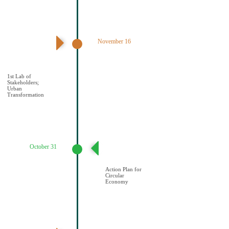
November 16
1ο εργαστήριο
εμπλεκομένων
φορέων Αστικός
μετασχηματισμός
1st Lab of
Stakeholders;
Urban
Transformation
October 31
Σχέδιο Κυκλικής
Οικονομίας
Action Plan for
Circular
Economy