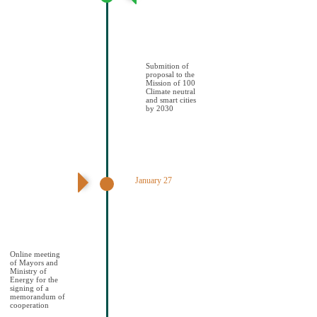
πρότασης στην
Αποστολή των
100 Κλιματικά
ουδέτερων και
έξυπνων πόελων
έως το 2030
Submition of
proposal to the
Mission of 100
Climate neutral
and smart cities
by 2030
January 27
Διαδικτυακή
συνάντηση
Δημάρχων και
ΥΠΕΝ για την
υπογραφή
μνημονίου
συνεςργασίας
Online meeting
of Mayors and
Ministry of
Energy for the
signing of a
memorandum of
cooperation