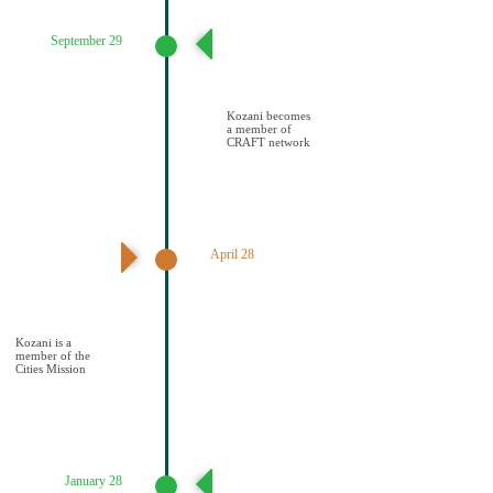
September 29
Ένταξη του
Δήμου Κοζάνης
στο Δίκτυο
CRAFT
Kozani becomes
a member of
CRAFT network
April 28
Ανακοίνωση
αποτελεσμάτων –
Ένταξη Κοζάνης
στην Αποστολή
των Πόλεων
Kozani is a
member of the
Cities Mission
January 28
Υποβολή