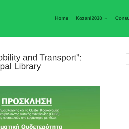
Home
Kozani2030
Consu
bility and Transport”:
pal Library