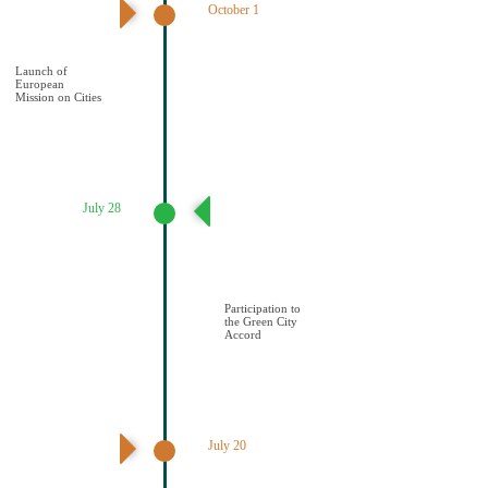
October 1
Έναρξη της
Αποστολής των
Πόλεων
Launch of
European
Mission on Cities
July 28
Συμμετοχή του
Δήμου Κοζάνης
στη Συμφωνία της
ΕΕ για τους
Πράσινους
Δήμους
Participation to
the Green City
Accord
July 20
Διαδημοτική
συνάντηση με
πρωτοβουλία του
Δήμου Κοζάνης