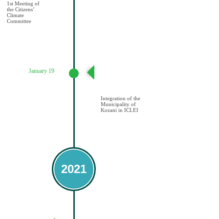
1st Meeting of
the Citizens’
Climate
Committee
January 19
Ένταξη του
Δήμου Κοζάνης
στο ICLEI
Integration of the
Municipality of
Kozani in ICLEI
2021