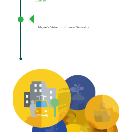
June 10
Διατύπωση Οράματος του Δημάρχου για την
Κλιματική Ουδετερότητα
Mayor’s Vision for Climate Neutrality