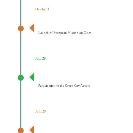
October 1
Έναρξη της Αποστολής των Πόλεων
Launch of European Mission on Cities
July 28
Συμμετοχή του Δήμου Κοζάνης στη Συμφωνία της ΕΕ
για τους Πράσινους Δήμους
Participation to the Green City Accord
July 20
Διαδημοτική συνάντηση με πρωτοβουλία του Δήμου
Κοζάνης για την κλιματική ουδετερότητα