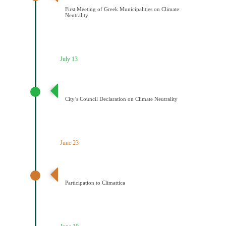
First Meeting of Greek Municipalities on Climate
Neutrality
July 13
Διακήρυξη Κλιματικής Ουδετερότητας
City’s Council Declaration on Climate Neutrality
June 23
Ένταξη του Δήμου Κοζάνης στο Δίκτυο Climattica
Participation to Climattica