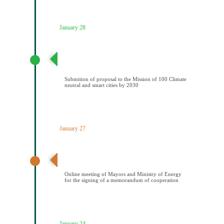
January 28
Υποβολή πρότασης στην Αποστολή των 100
Κλιματικά ουδέτερων και έξυπνων πόελων έως το
2030
Submition of proposal to the Mission of 100 Climate
neutral and smart cities by 2030
January 27
Διαδικτυακή συνάντηση Δημάρχων και ΥΠΕΝ για την
υπογραφή μνημονίου συνεςργασίας
Online meeting of Mayors and Ministry of Energy
for the signing of a memorandum of cooperation
January 24