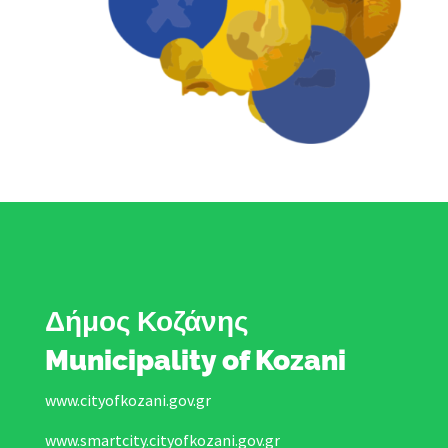
Δήμος Κοζάνης
Municipality of Kozani
www.cityofkozani.gov.gr
www.smartcity.cityofkozani.gov.gr