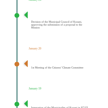
Απόφαση Δημοτικού Συμβουλίου Κοζάνης έγκρισης
υποβολής πρότασης στην Αποστολή
Decision of the Municipal Council of Kozani,
approving the submission of a proposal to the
Mission
January 20
1η Συνεδρίαση Κλιματικής Επιτροπής Πολιτών
1st Meeting of the Citizens’ Climate Committee
January 19
Ένταξη του Δήμου Κοζάνης στο ICLEI
Integration of the Municipality of Kozani in ICLEI