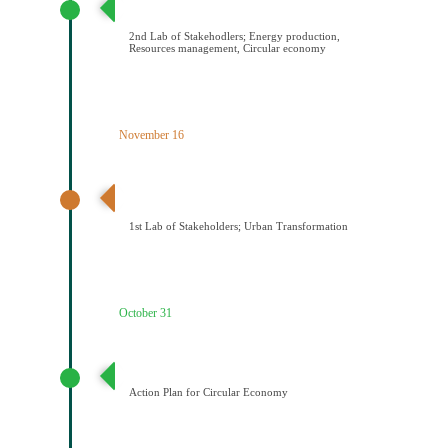
ενέργειας/Διαχείριση πόρων/Κυκλική οικονομία
2nd Lab of Stakehodlers; Energy production,
Resources management, Circular economy
November 16
1ο εργαστήριο εμπλεκομένων φορέων Αστικός
μετασχηματισμός
1st Lab of Stakeholders; Urban Transformation
October 31
Σχέδιο Κυκλικής Οικονομίας
Action Plan for Circular Economy