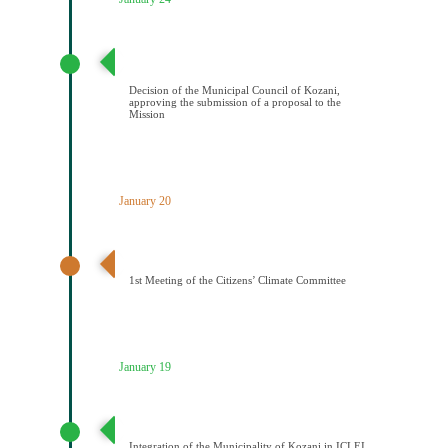
Απόφαση Δημοτικού Συμβουλίου Κοζάνης έγκρισης
υποβολής πρότασης στην Αποστολή
Decision of the Municipal Council of Kozani,
approving the submission of a proposal to the
Mission
January 20
1η Συνεδρίαση Κλιματικής Επιτροπής Πολιτών
1st Meeting of the Citizens’ Climate Committee
January 19
Ένταξη του Δήμου Κοζάνης στο ICLEI
Integration of the Municipality of Kozani in ICLEI