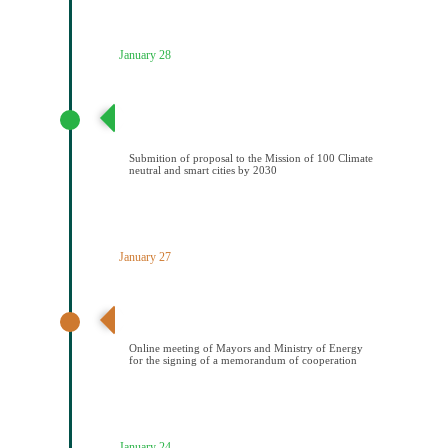
January 28
Υποβολή πρότασης στην Αποστολή των 100
Κλιματικά ουδέτερων και έξυπνων πόελων έως το
2030
Submition of proposal to the Mission of 100 Climate
neutral and smart cities by 2030
January 27
Διαδικτυακή συνάντηση Δημάρχων και ΥΠΕΝ για την
υπογραφή μνημονίου συνεςργασίας
Online meeting of Mayors and Ministry of Energy
for the signing of a memorandum of cooperation
January 24