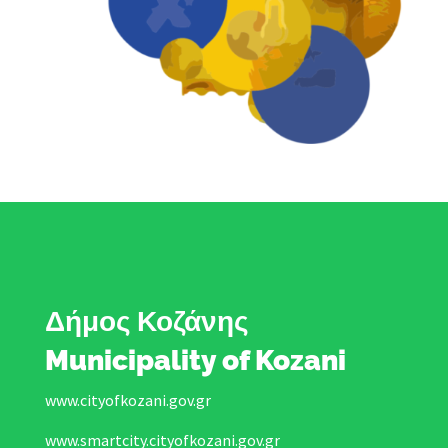
Δήμος Κοζάνης
Municipality of Kozani
www.cityofkozani.gov.gr
www.smartcity.cityofkozani.gov.gr