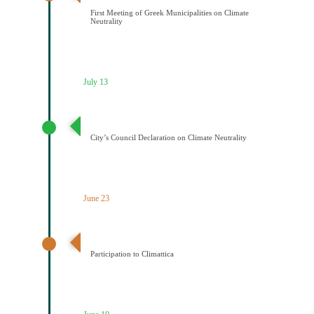
First Meeting of Greek Municipalities on Climate
Neutrality
July 13
Διακήρυξη Κλιματικής Ουδετερότητας
City’s Council Declaration on Climate Neutrality
June 23
Ένταξη του Δήμου Κοζάνης στο Δίκτυο Climattica
Participation to Climattica