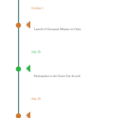
October 1
Έναρξη της Αποστολής των Πόλεων
Launch of European Mission on Cities
July 28
Συμμετοχή του Δήμου Κοζάνης στη Συμφωνία της ΕΕ
για τους Πράσινους Δήμους
Participation to the Green City Accord
July 20
Διαδημοτική συνάντηση με πρωτοβουλία του Δήμου
Κοζάνης για την κλιματική ουδετερότητα