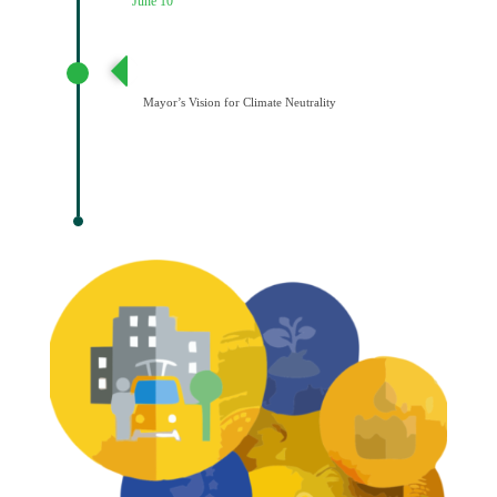
June 10
Διατύπωση Οράματος του Δημάρχου για την
Κλιματική Ουδετερότητα
Mayor’s Vision for Climate Neutrality