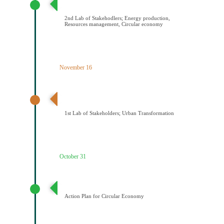
ενέργειας/Διαχείριση πόρων/Κυκλική οικονομία
2nd Lab of Stakehodlers; Energy production,
Resources management, Circular economy
November 16
1ο εργαστήριο εμπλεκομένων φορέων Αστικός
μετασχηματισμός
1st Lab of Stakeholders; Urban Transformation
October 31
Σχέδιο Κυκλικής Οικονομίας
Action Plan for Circular Economy