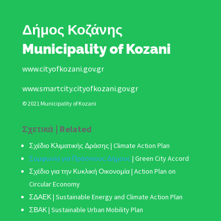
Δήμος Κοζάνης
Municipality of Kozani
www.cityofkozani.gov.gr
www.smartcity.cityofkozani.gov.gr
© 2021 Municipality of Kozani
Σχετικά | Related
Σχέδιο Κλιματικής Δράσης
| Climate Action Plan
Συμφωνία για Πράσινους Δήμους
|
Green City Accord
Σχέδιο για την Κυκλική Οικονομία | Action Plan on
Circular Economy
ΣΔΑΕΚ | Sustainable Energy and Climate Action Plan
ΣΒΑΚ
| Sustainable Urban Mobility Plan