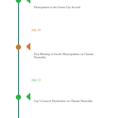
Participation to the Green City Accord
July 20
Διαδημοτική συνάντηση με πρωτοβουλία του Δήμου
Κοζάνης για την κλιματική ουδετερότητα
First Meeting of Greek Municipalities on Climate
Neutrality
July 13
Διακήρυξη Κλιματικής Ουδετερότητας
City’s Council Declaration on Climate Neutrality