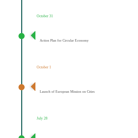
October 31
Σχέδιο Κυκλικής Οικονομίας
Action Plan for Circular Economy
October 1
Έναρξη της Αποστολής των Πόλεων
Launch of European Mission on Cities
July 28
Συμμετοχή του Δήμου Κοζάνης στη Συμφωνία της ΕΕ
για τους Πράσινους Δήμους