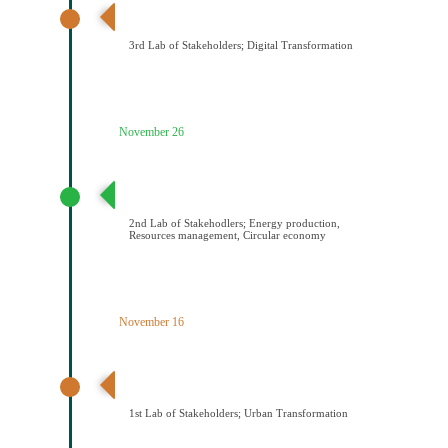
3ο εργαστήριο εμπλεκομένων φορέων Ψηφιακός
Μετασχηματισμός
3rd Lab of Stakeholders; Digital Transformation
November 26
2ο εργαστήριο εμπλεκομένων φορέων Παραγωγή
ενέργειας/Διαχείριση πόρων/Κυκλική οικονομία
2nd Lab of Stakehodlers; Energy production,
Resources management, Circular economy
November 16
1ο εργαστήριο εμπλεκομένων φορέων Αστικός
μετασχηματισμός
1st Lab of Stakeholders; Urban Transformation