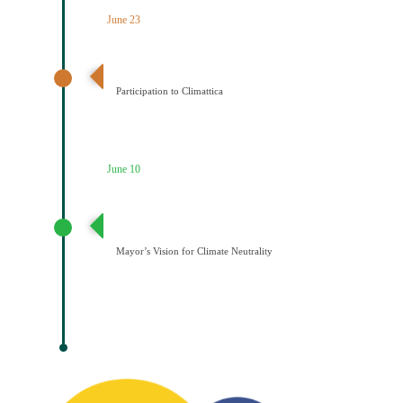
June 23
Ένταξη του Δήμου Κοζάνης στο Δίκτυο Climattica
Participation to Climattica
June 10
Διατύπωση Οράματος του Δημάρχου για την
Κλιματική Ουδετερότητα
Mayor’s Vision for Climate Neutrality