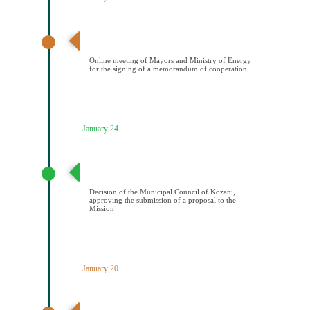
Διαδικτυακή συνάντηση Δημάρχων και ΥΠΕΝ για την
υπογραφή μνημονίου συνεςργασίας
Online meeting of Mayors and Ministry of Energy
for the signing of a memorandum of cooperation
January 24
Απόφαση Δημοτικού Συμβουλίου Κοζάνης έγκρισης
υποβολής πρότασης στην Αποστολή
Decision of the Municipal Council of Kozani,
approving the submission of a proposal to the
Mission
January 20
1η Συνεδρίαση Κλιματικής Επιτροπής Πολιτών