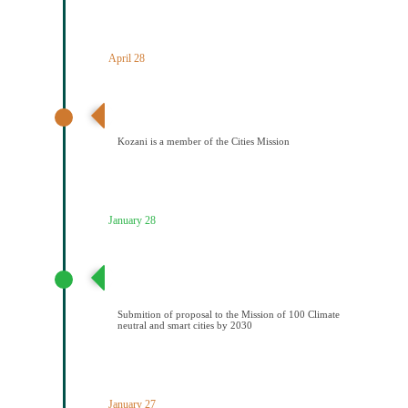
April 28
Ανακοίνωση αποτελεσμάτων – Ένταξη Κοζάνης στην
Αποστολή των Πόλεων
Kozani is a member of the Cities Mission
January 28
Υποβολή πρότασης στην Αποστολή των 100
Κλιματικά ουδέτερων και έξυπνων πόελων έως το
2030
Submition of proposal to the Mission of 100 Climate
neutral and smart cities by 2030
January 27