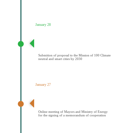
January 28
Υποβολή πρότασης στην Αποστολή των 100
Κλιματικά ουδέτερων και έξυπνων πόελων έως το
2030
Submition of proposal to the Mission of 100 Climate
neutral and smart cities by 2030
January 27
Διαδικτυακή συνάντηση Δημάρχων και ΥΠΕΝ για την
υπογραφή μνημονίου συνεςργασίας
Online meeting of Mayors and Ministry of Energy
for the signing of a memorandum of cooperation