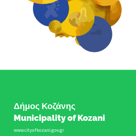
Δήμος Κοζάνης
Municipality of Kozani
www.cityofkozani.gov.gr