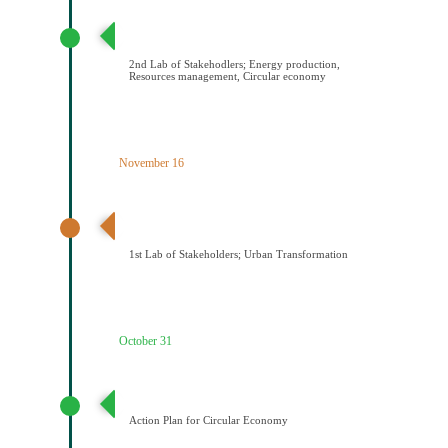
2ο εργαστήριο εμπλεκομένων φορέων Παραγωγή
ενέργειας/Διαχείριση πόρων/Κυκλική οικονομία
2nd Lab of Stakehodlers; Energy production,
Resources management, Circular economy
November 16
1ο εργαστήριο εμπλεκομένων φορέων Αστικός
μετασχηματισμός
1st Lab of Stakeholders; Urban Transformation
October 31
Σχέδιο Κυκλικής Οικονομίας
Action Plan for Circular Economy