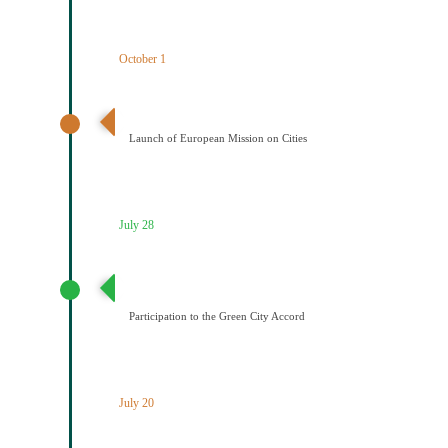
October 1
Έναρξη της Αποστολής των Πόλεων
Launch of European Mission on Cities
July 28
Συμμετοχή του Δήμου Κοζάνης στη Συμφωνία της ΕΕ
για τους Πράσινους Δήμους
Participation to the Green City Accord
July 20