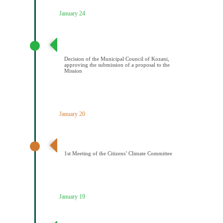
January 24
Απόφαση Δημοτικού Συμβουλίου Κοζάνης έγκρισης
υποβολής πρότασης στην Αποστολή
Decision of the Municipal Council of Kozani,
approving the submission of a proposal to the
Mission
January 20
1η Συνεδρίαση Κλιματικής Επιτροπής Πολιτών
1st Meeting of the Citizens’ Climate Committee
January 19
Ένταξη του Δήμου Κοζάνης στο ICLEI