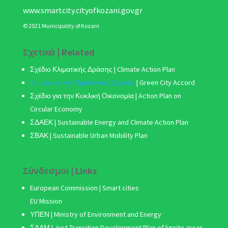
www.smartcity.cityofkozani.gov.gr
© 2021 Municipality of Kozani
Σχετικά | Related
Σχέδιο Κλιματικής Δράσης
| Climate Action Plan
Συμφωνία για Πράσινους Δήμους
|
Green City Accord
Σχέδιο για την Κυκλική Οικονομία | Action Plan on
Circular Economy
ΣΔΑΕΚ | Sustainable Energy and Climate Action Plan
ΣΒΑΚ
| Sustainable Urban Mobility Plan
Σύνδεσμοι | Links
European Commission | Smart cities
EU Mission
ΥΠΕΝ | Ministry of Environment and Energy
ΣΔΑΜ
| Just Transition Development Plan of lignite areas