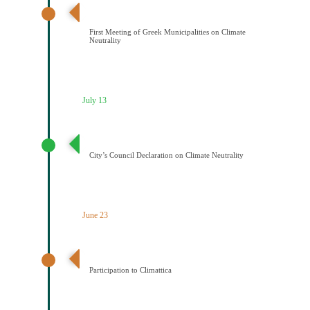
Διαδημοτική συνάντηση με πρωτοβουλία του Δήμου
Κοζάνης για την κλιματική ουδετερότητα
First Meeting of Greek Municipalities on Climate
Neutrality
July 13
Διακήρυξη Κλιματικής Ουδετερότητας
City’s Council Declaration on Climate Neutrality
June 23
Ένταξη του Δήμου Κοζάνης στο Δίκτυο Climattica
Participation to Climattica