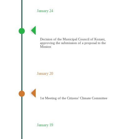
January 24
Απόφαση Δημοτικού Συμβουλίου Κοζάνης έγκρισης
υποβολής πρότασης στην Αποστολή
Decision of the Municipal Council of Kozani,
approving the submission of a proposal to the
Mission
January 20
1η Συνεδρίαση Κλιματικής Επιτροπής Πολιτών
1st Meeting of the Citizens’ Climate Committee
January 19