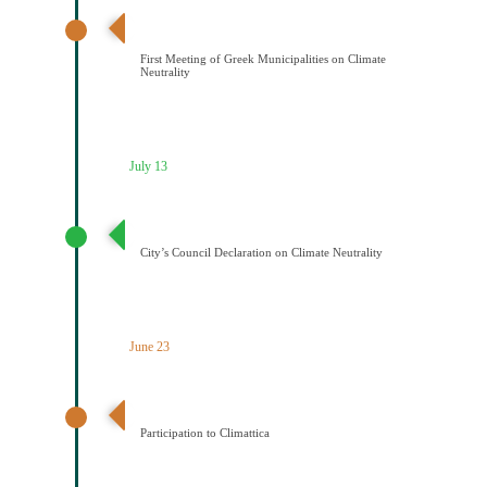
Διαδημοτική συνάντηση με πρωτοβουλία του Δήμου
Κοζάνης για την κλιματική ουδετερότητα
First Meeting of Greek Municipalities on Climate
Neutrality
July 13
Διακήρυξη Κλιματικής Ουδετερότητας
City’s Council Declaration on Climate Neutrality
June 23
Ένταξη του Δήμου Κοζάνης στο Δίκτυο Climattica
Participation to Climattica