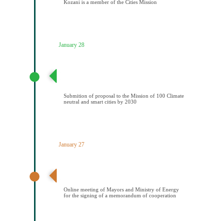
Kozani is a member of the Cities Mission
January 28
Υποβολή πρότασης στην Αποστολή των 100
Κλιματικά ουδέτερων και έξυπνων πόελων έως το
2030
Submition of proposal to the Mission of 100 Climate
neutral and smart cities by 2030
January 27
Διαδικτυακή συνάντηση Δημάρχων και ΥΠΕΝ για την
υπογραφή μνημονίου συνεςργασίας
Online meeting of Mayors and Ministry of Energy
for the signing of a memorandum of cooperation