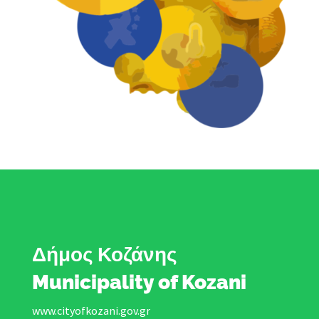
Δήμος Κοζάνης
Municipality of Kozani
www.cityofkozani.gov.gr