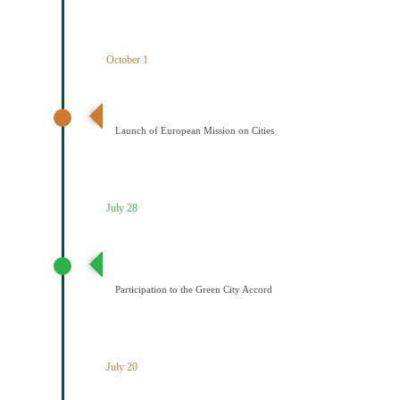
October 1
Έναρξη της Αποστολής των Πόλεων
Launch of European Mission on Cities
July 28
Συμμετοχή του Δήμου Κοζάνης στη Συμφωνία της ΕΕ
για τους Πράσινους Δήμους
Participation to the Green City Accord
July 20