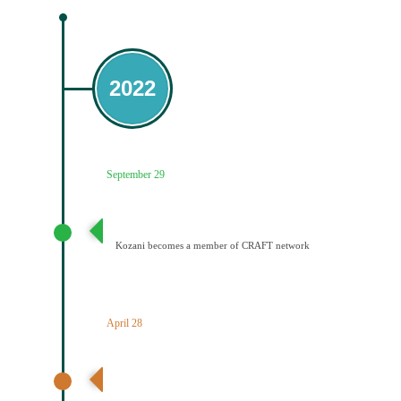
2022
September 29
Ένταξη του Δήμου Κοζάνης στο Δίκτυο CRAFT
Kozani becomes a member of CRAFT network
April 28
Ανακοίνωση αποτελεσμάτων – Ένταξη Κοζάνης στην
Αποστολή των Πόλεων