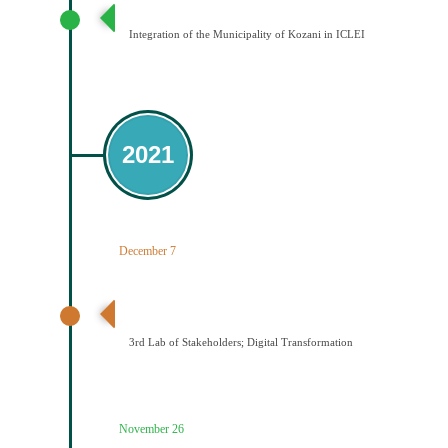
Ένταξη του Δήμου Κοζάνης στο ICLEI
Integration of the Municipality of Kozani in ICLEI
2021
December 7
3ο εργαστήριο εμπλεκομένων φορέων Ψηφιακός
Μετασχηματισμός
3rd Lab of Stakeholders; Digital Transformation
November 26