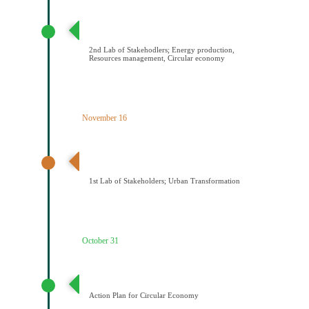
2ο εργαστήριο εμπλεκομένων φορέων Παραγωγή
ενέργειας/Διαχείριση πόρων/Κυκλική οικονομία
2nd Lab of Stakehodlers; Energy production,
Resources management, Circular economy
November 16
1ο εργαστήριο εμπλεκομένων φορέων Αστικός
μετασχηματισμός
1st Lab of Stakeholders; Urban Transformation
October 31
Σχέδιο Κυκλικής Οικονομίας
Action Plan for Circular Economy