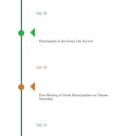
July 28
Συμμετοχή του Δήμου Κοζάνης στη Συμφωνία της ΕΕ
για τους Πράσινους Δήμους
Participation to the Green City Accord
July 20
Διαδημοτική συνάντηση με πρωτοβουλία του Δήμου
Κοζάνης για την κλιματική ουδετερότητα
First Meeting of Greek Municipalities on Climate
Neutrality
July 13