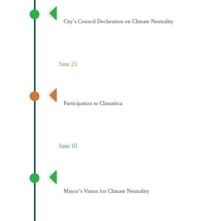
Διακήρυξη Κλιματικής Ουδετερότητας
City’s Council Declaration on Climate Neutrality
June 23
Ένταξη του Δήμου Κοζάνης στο Δίκτυο Climattica
Participation to Climattica
June 10
Διατύπωση Οράματος του Δημάρχου για την
Κλιματική Ουδετερότητα
Mayor’s Vision for Climate Neutrality