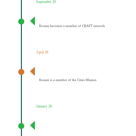
September 29
Ένταξη του Δήμου Κοζάνης στο Δίκτυο CRAFT
Kozani becomes a member of CRAFT network
April 28
Ανακοίνωση αποτελεσμάτων – Ένταξη Κοζάνης στην
Αποστολή των Πόλεων
Kozani is a member of the Cities Mission
January 28
Υποβολή πρότασης στην Αποστολή των 100
Κλιματικά ουδέτερων και έξυπνων πόελων έως το
2030