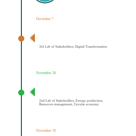
December 7
3ο εργαστήριο εμπλεκομένων φορέων Ψηφιακός
Μετασχηματισμός
3rd Lab of Stakeholders; Digital Transformation
November 26
2ο εργαστήριο εμπλεκομένων φορέων Παραγωγή
ενέργειας/Διαχείριση πόρων/Κυκλική οικονομία
2nd Lab of Stakehodlers; Energy production,
Resources management, Circular economy
November 16