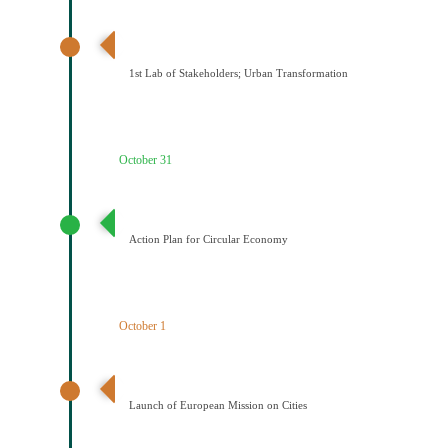
1ο εργαστήριο εμπλεκομένων φορέων Αστικός
μετασχηματισμός
1st Lab of Stakeholders; Urban Transformation
October 31
Σχέδιο Κυκλικής Οικονομίας
Action Plan for Circular Economy
October 1
Έναρξη της Αποστολής των Πόλεων
Launch of European Mission on Cities