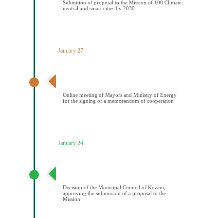
Submition of proposal to the Mission of 100 Climate
neutral and smart cities by 2030
January 27
Διαδικτυακή συνάντηση Δημάρχων και ΥΠΕΝ για την
υπογραφή μνημονίου συνεςργασίας
Online meeting of Mayors and Ministry of Energy
for the signing of a memorandum of cooperation
January 24
Απόφαση Δημοτικού Συμβουλίου Κοζάνης έγκρισης
υποβολής πρότασης στην Αποστολή
Decision of the Municipal Council of Kozani,
approving the submission of a proposal to the
Mission