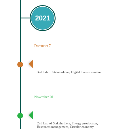
2021
December 7
3ο εργαστήριο εμπλεκομένων φορέων Ψηφιακός
Μετασχηματισμός
3rd Lab of Stakeholders; Digital Transformation
November 26
2ο εργαστήριο εμπλεκομένων φορέων Παραγωγή
ενέργειας/Διαχείριση πόρων/Κυκλική οικονομία
2nd Lab of Stakehodlers; Energy production,
Resources management, Circular economy