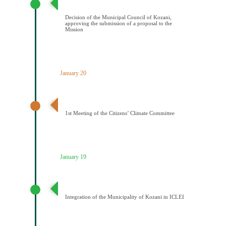
υποβολής πρότασης στην Αποστολή
Decision of the Municipal Council of Kozani,
approving the submission of a proposal to the
Mission
January 20
1η Συνεδρίαση Κλιματικής Επιτροπής Πολιτών
1st Meeting of the Citizens’ Climate Committee
January 19
Ένταξη του Δήμου Κοζάνης στο ICLEI
Integration of the Municipality of Kozani in ICLEI