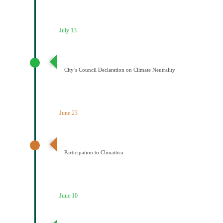
July 13
Διακήρυξη Κλιματικής Ουδετερότητας
City’s Council Declaration on Climate Neutrality
June 23
Ένταξη του Δήμου Κοζάνης στο Δίκτυο Climattica
Participation to Climattica
June 10
Διατύπωση Οράματος του Δημάρχου για την