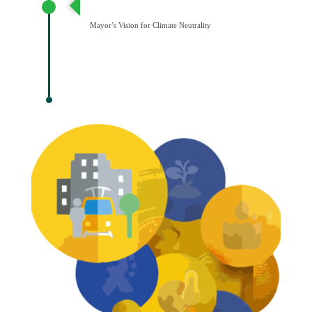
Κλιματική Ουδετερότητα
Mayor’s Vision for Climate Neutrality