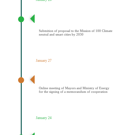
Υποβολή πρότασης στην Αποστολή των 100
Κλιματικά ουδέτερων και έξυπνων πόελων έως το
2030
Submition of proposal to the Mission of 100 Climate
neutral and smart cities by 2030
January 27
Διαδικτυακή συνάντηση Δημάρχων και ΥΠΕΝ για την
υπογραφή μνημονίου συνεςργασίας
Online meeting of Mayors and Ministry of Energy
for the signing of a memorandum of cooperation
January 24
Απόφαση Δημοτικού Συμβουλίου Κοζάνης έγκρισης