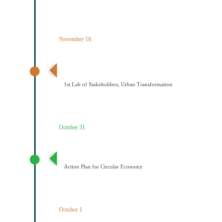
November 16
1ο εργαστήριο εμπλεκομένων φορέων Αστικός
μετασχηματισμός
1st Lab of Stakeholders; Urban Transformation
October 31
Σχέδιο Κυκλικής Οικονομίας
Action Plan for Circular Economy
October 1