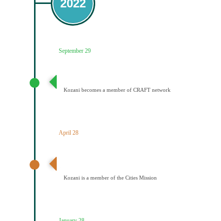
2022
September 29
Ένταξη του Δήμου Κοζάνης στο Δίκτυο CRAFT
Kozani becomes a member of CRAFT network
April 28
Ανακοίνωση αποτελεσμάτων – Ένταξη Κοζάνης στην
Αποστολή των Πόλεων
Kozani is a member of the Cities Mission
January 28