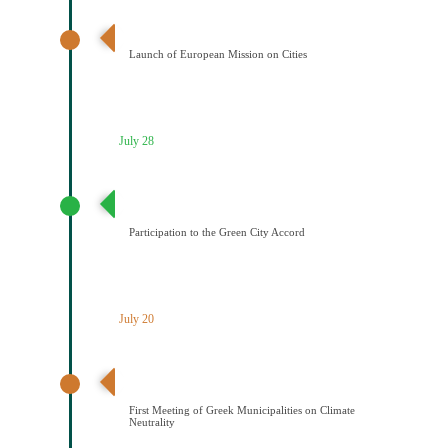
Έναρξη της Αποστολής των Πόλεων
Launch of European Mission on Cities
July 28
Συμμετοχή του Δήμου Κοζάνης στη Συμφωνία της ΕΕ
για τους Πράσινους Δήμους
Participation to the Green City Accord
July 20
Διαδημοτική συνάντηση με πρωτοβουλία του Δήμου
Κοζάνης για την κλιματική ουδετερότητα
First Meeting of Greek Municipalities on Climate
Neutrality