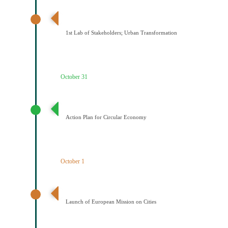
1ο εργαστήριο εμπλεκομένων φορέων Αστικός
μετασχηματισμός
1st Lab of Stakeholders; Urban Transformation
October 31
Σχέδιο Κυκλικής Οικονομίας
Action Plan for Circular Economy
October 1
Έναρξη της Αποστολής των Πόλεων
Launch of European Mission on Cities