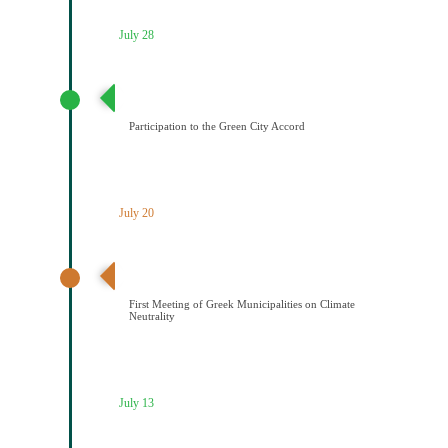
July 28
Συμμετοχή του Δήμου Κοζάνης στη Συμφωνία της ΕΕ
για τους Πράσινους Δήμους
Participation to the Green City Accord
July 20
Διαδημοτική συνάντηση με πρωτοβουλία του Δήμου
Κοζάνης για την κλιματική ουδετερότητα
First Meeting of Greek Municipalities on Climate
Neutrality
July 13