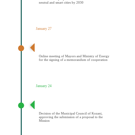
neutral and smart cities by 2030
January 27
Διαδικτυακή συνάντηση Δημάρχων και ΥΠΕΝ για την
υπογραφή μνημονίου συνεςργασίας
Online meeting of Mayors and Ministry of Energy
for the signing of a memorandum of cooperation
January 24
Απόφαση Δημοτικού Συμβουλίου Κοζάνης έγκρισης
υποβολής πρότασης στην Αποστολή
Decision of the Municipal Council of Kozani,
approving the submission of a proposal to the
Mission