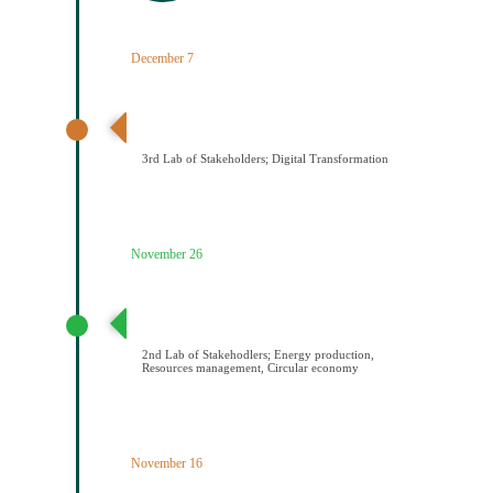
December 7
3ο εργαστήριο εμπλεκομένων φορέων Ψηφιακός
Μετασχηματισμός
3rd Lab of Stakeholders; Digital Transformation
November 26
2ο εργαστήριο εμπλεκομένων φορέων Παραγωγή
ενέργειας/Διαχείριση πόρων/Κυκλική οικονομία
2nd Lab of Stakehodlers; Energy production,
Resources management, Circular economy
November 16