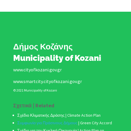
Δήμος Κοζάνης
Municipality of Kozani
www.cityofkozani.gov.gr
www.smartcity.cityofkozani.gov.gr
© 2021 Municipality of Kozani
Σχετικά | Related
Σχέδιο Κλιματικής Δράσης
| Climate Action Plan
Συμφωνία για Πράσινους Δήμους
|
Green City Accord
Σχέδιο για την Κυκλική Οικονομία | Action Plan on