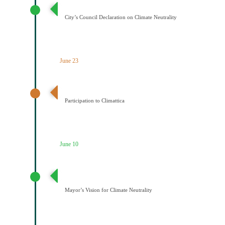
Διακήρυξη Κλιματικής Ουδετερότητας
City’s Council Declaration on Climate Neutrality
June 23
Ένταξη του Δήμου Κοζάνης στο Δίκτυο Climattica
Participation to Climattica
June 10
Διατύπωση Οράματος του Δημάρχου για την
Κλιματική Ουδετερότητα
Mayor’s Vision for Climate Neutrality