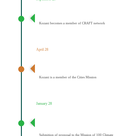
Ένταξη του Δήμου Κοζάνης στο Δίκτυο CRAFT
Kozani becomes a member of CRAFT network
April 28
Ανακοίνωση αποτελεσμάτων – Ένταξη Κοζάνης στην
Αποστολή των Πόλεων
Kozani is a member of the Cities Mission
January 28
Υποβολή πρότασης στην Αποστολή των 100
Κλιματικά ουδέτερων και έξυπνων πόελων έως το
2030
Submition of proposal to the Mission of 100 Climate