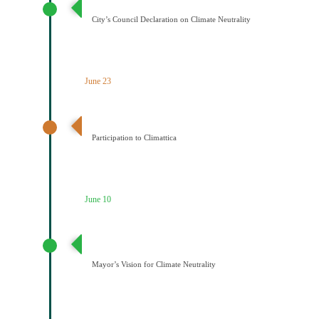
City’s Council Declaration on Climate Neutrality
June 23
Ένταξη του Δήμου Κοζάνης στο Δίκτυο Climattica
Participation to Climattica
June 10
Διατύπωση Οράματος του Δημάρχου για την
Κλιματική Ουδετερότητα
Mayor’s Vision for Climate Neutrality