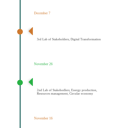
December 7
3ο εργαστήριο εμπλεκομένων φορέων Ψηφιακός
Μετασχηματισμός
3rd Lab of Stakeholders; Digital Transformation
November 26
2ο εργαστήριο εμπλεκομένων φορέων Παραγωγή
ενέργειας/Διαχείριση πόρων/Κυκλική οικονομία
2nd Lab of Stakehodlers; Energy production,
Resources management, Circular economy
November 16