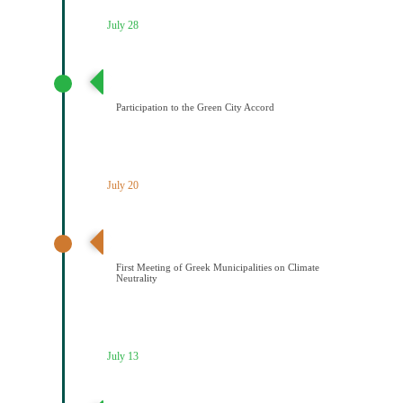
July 28
Συμμετοχή του Δήμου Κοζάνης στη Συμφωνία της ΕΕ
για τους Πράσινους Δήμους
Participation to the Green City Accord
July 20
Διαδημοτική συνάντηση με πρωτοβουλία του Δήμου
Κοζάνης για την κλιματική ουδετερότητα
First Meeting of Greek Municipalities on Climate
Neutrality
July 13
Διακήρυξη Κλιματικής Ουδετερότητας