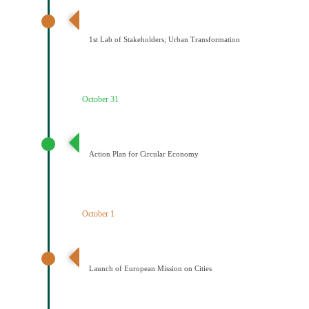
1ο εργαστήριο εμπλεκομένων φορέων Αστικός
μετασχηματισμός
1st Lab of Stakeholders; Urban Transformation
October 31
Σχέδιο Κυκλικής Οικονομίας
Action Plan for Circular Economy
October 1
Έναρξη της Αποστολής των Πόλεων
Launch of European Mission on Cities