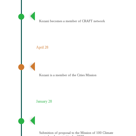
Ένταξη του Δήμου Κοζάνης στο Δίκτυο CRAFT
Kozani becomes a member of CRAFT network
April 28
Ανακοίνωση αποτελεσμάτων – Ένταξη Κοζάνης στην
Αποστολή των Πόλεων
Kozani is a member of the Cities Mission
January 28
Υποβολή πρότασης στην Αποστολή των 100
Κλιματικά ουδέτερων και έξυπνων πόελων έως το
2030
Submition of proposal to the Mission of 100 Climate