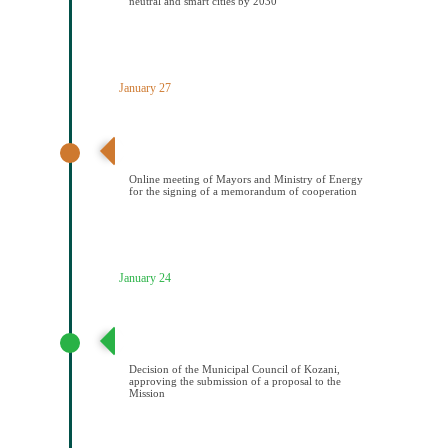
neutral and smart cities by 2030
January 27
Διαδικτυακή συνάντηση Δημάρχων και ΥΠΕΝ για την
υπογραφή μνημονίου συνεςργασίας
Online meeting of Mayors and Ministry of Energy
for the signing of a memorandum of cooperation
January 24
Απόφαση Δημοτικού Συμβουλίου Κοζάνης έγκρισης
υποβολής πρότασης στην Αποστολή
Decision of the Municipal Council of Kozani,
approving the submission of a proposal to the
Mission