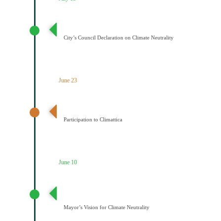
Διακήρυξη Κλιματικής Ουδετερότητας
City’s Council Declaration on Climate Neutrality
June 23
Ένταξη του Δήμου Κοζάνης στο Δίκτυο Climattica
Participation to Climattica
June 10
Διατύπωση Οράματος του Δημάρχου για την
Κλιματική Ουδετερότητα
Mayor’s Vision for Climate Neutrality