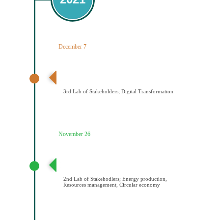
December 7
3ο εργαστήριο εμπλεκομένων φορέων Ψηφιακός
Μετασχηματισμός
3rd Lab of Stakeholders; Digital Transformation
November 26
2ο εργαστήριο εμπλεκομένων φορέων Παραγωγή
ενέργειας/Διαχείριση πόρων/Κυκλική οικονομία
2nd Lab of Stakehodlers; Energy production,
Resources management, Circular economy