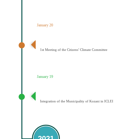
January 20
1η Συνεδρίαση Κλιματικής Επιτροπής Πολιτών
1st Meeting of the Citizens’ Climate Committee
January 19
Ένταξη του Δήμου Κοζάνης στο ICLEI
Integration of the Municipality of Kozani in ICLEI
2021