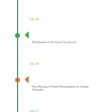
July 28
Συμμετοχή του Δήμου Κοζάνης στη Συμφωνία της ΕΕ
για τους Πράσινους Δήμους
Participation to the Green City Accord
July 20
Διαδημοτική συνάντηση με πρωτοβουλία του Δήμου
Κοζάνης για την κλιματική ουδετερότητα
First Meeting of Greek Municipalities on Climate
Neutrality
July 13