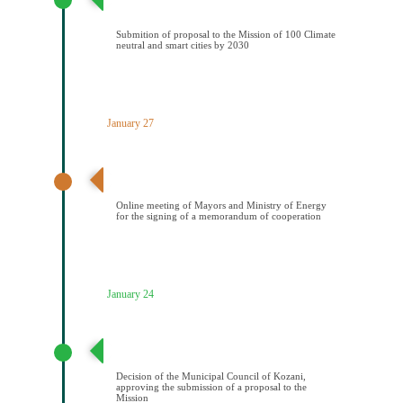
2030
Submition of proposal to the Mission of 100 Climate
neutral and smart cities by 2030
January 27
Διαδικτυακή συνάντηση Δημάρχων και ΥΠΕΝ για την
υπογραφή μνημονίου συνεςργασίας
Online meeting of Mayors and Ministry of Energy
for the signing of a memorandum of cooperation
January 24
Απόφαση Δημοτικού Συμβουλίου Κοζάνης έγκρισης
υποβολής πρότασης στην Αποστολή
Decision of the Municipal Council of Kozani,
approving the submission of a proposal to the
Mission