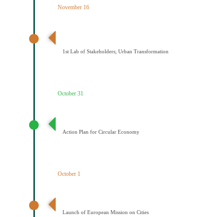
November 16
1ο εργαστήριο εμπλεκομένων φορέων Αστικός
μετασχηματισμός
1st Lab of Stakeholders; Urban Transformation
October 31
Σχέδιο Κυκλικής Οικονομίας
Action Plan for Circular Economy
October 1
Έναρξη της Αποστολής των Πόλεων
Launch of European Mission on Cities