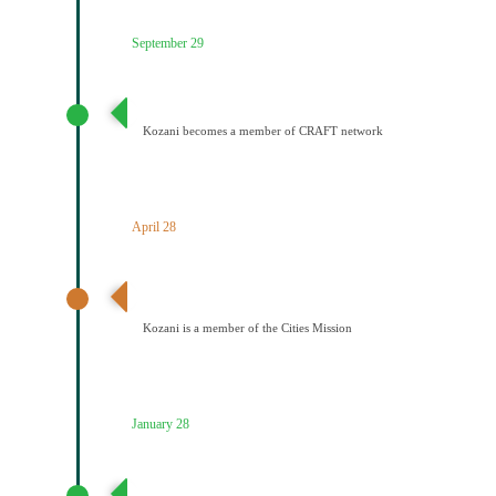
September 29
Ένταξη του Δήμου Κοζάνης στο Δίκτυο CRAFT
Kozani becomes a member of CRAFT network
April 28
Ανακοίνωση αποτελεσμάτων – Ένταξη Κοζάνης στην
Αποστολή των Πόλεων
Kozani is a member of the Cities Mission
January 28
Υποβολή πρότασης στην Αποστολή των 100
Κλιματικά ουδέτερων και έξυπνων πόελων έως το