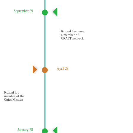
September 29
Ένταξη του
Δήμου Κοζάνης
στο Δίκτυο
CRAFT
Kozani becomes
a member of
CRAFT network
April 28
Ανακοίνωση
αποτελεσμάτων –
Ένταξη Κοζάνης
στην Αποστολή
των Πόλεων
Kozani is a
member of the
Cities Mission
January 28
Υποβολή