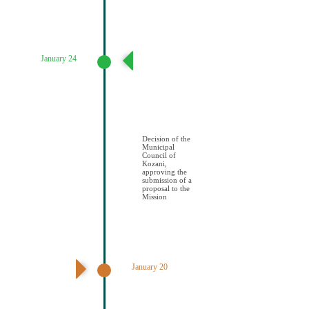
January 24
Απόφαση
Δημοτικού
Συμβουλίου
Κοζάνης
έγκρισης
υποβολής
πρότασης στην
Αποστολή
Decision of the
Municipal
Council of
Kozani,
approving the
submission of a
proposal to the
Mission
January 20
1η Συνεδρίαση
Κλιματικής
Επιτροπής
Πολιτών