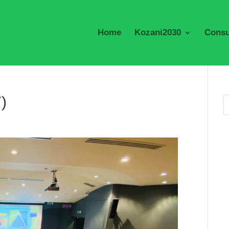
Home
Kozani2030
Consu
7)