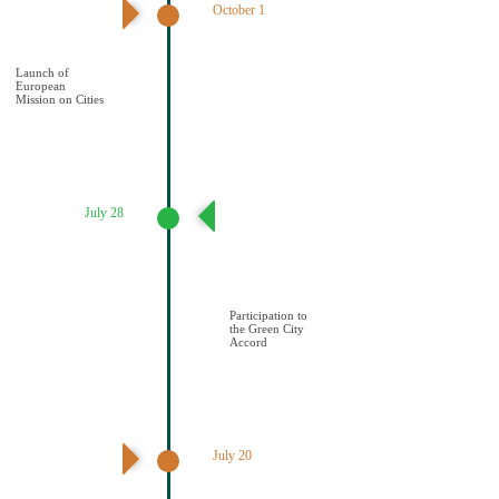
October 1
Έναρξη της
Αποστολής των
Πόλεων
Launch of
European
Mission on Cities
July 28
Συμμετοχή του
Δήμου Κοζάνης
στη Συμφωνία της
ΕΕ για τους
Πράσινους
Δήμους
Participation to
the Green City
Accord
July 20
Διαδημοτική
συνάντηση με
πρωτοβουλία του
Δήμου Κοζάνης