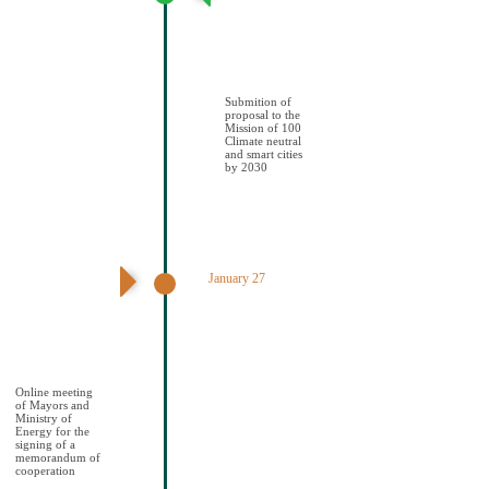
πρότασης στην
Αποστολή των
100 Κλιματικά
ουδέτερων και
έξυπνων πόελων
έως το 2030
Submition of
proposal to the
Mission of 100
Climate neutral
and smart cities
by 2030
January 27
Διαδικτυακή
συνάντηση
Δημάρχων και
ΥΠΕΝ για την
υπογραφή
μνημονίου
συνεςργασίας
Online meeting
of Mayors and
Ministry of
Energy for the
signing of a
memorandum of
cooperation