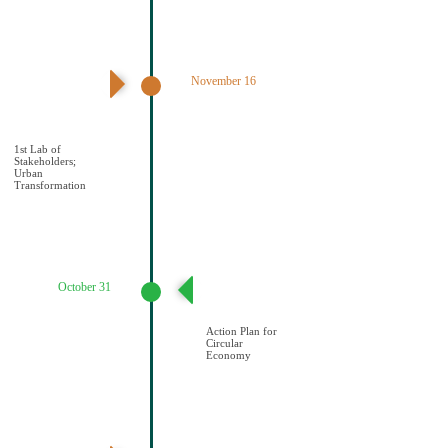
November 16
1ο εργαστήριο
εμπλεκομένων
φορέων Αστικός
μετασχηματισμός
1st Lab of
Stakeholders;
Urban
Transformation
October 31
Σχέδιο Κυκλικής
Οικονομίας
Action Plan for
Circular
Economy