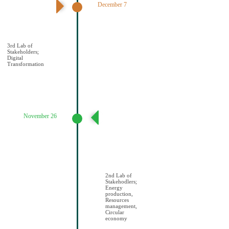
December 7
3ο εργαστήριο
εμπλεκομένων
φορέων Ψηφιακός
Μετασχηματισμό
ς
3rd Lab of
Stakeholders;
Digital
Transformation
November 26
2ο εργαστήριο
εμπλεκομένων
φορέων
Παραγωγή
ενέργειας/
Διαχείριση
πόρων/Κυκλική
οικονομία
2nd Lab of
Stakehodlers;
Energy
production,
Resources
management,
Circular
economy