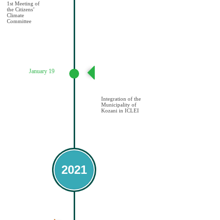
1st Meeting of
the Citizens’
Climate
Committee
January 19
Ένταξη του
Δήμου Κοζάνης
στο ICLEI
Integration of the
Municipality of
Kozani in ICLEI
2021