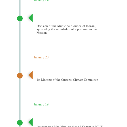
Απόφαση Δημοτικού Συμβουλίου Κοζάνης έγκρισης
υποβολής πρότασης στην Αποστολή
Decision of the Municipal Council of Kozani,
approving the submission of a proposal to the
Mission
January 20
1η Συνεδρίαση Κλιματικής Επιτροπής Πολιτών
1st Meeting of the Citizens’ Climate Committee
January 19
Ένταξη του Δήμου Κοζάνης στο ICLEI
Integration of the Municipality of Kozani in ICLEI