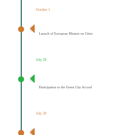
October 1
Έναρξη της Αποστολής των Πόλεων
Launch of European Mission on Cities
July 28
Συμμετοχή του Δήμου Κοζάνης στη Συμφωνία της ΕΕ
για τους Πράσινους Δήμους
Participation to the Green City Accord
July 20
Διαδημοτική συνάντηση με πρωτοβουλία του Δήμου
Κοζάνης για την κλιματική ουδετερότητα