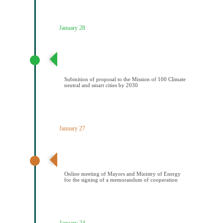
January 28
Υποβολή πρότασης στην Αποστολή των 100
Κλιματικά ουδέτερων και έξυπνων πόελων έως το
2030
Submition of proposal to the Mission of 100 Climate
neutral and smart cities by 2030
January 27
Διαδικτυακή συνάντηση Δημάρχων και ΥΠΕΝ για την
υπογραφή μνημονίου συνεςργασίας
Online meeting of Mayors and Ministry of Energy
for the signing of a memorandum of cooperation
January 24