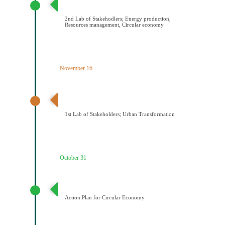
ενέργειας/Διαχείριση πόρων/Κυκλική οικονομία
2nd Lab of Stakehodlers; Energy production,
Resources management, Circular economy
November 16
1ο εργαστήριο εμπλεκομένων φορέων Αστικός
μετασχηματισμός
1st Lab of Stakeholders; Urban Transformation
October 31
Σχέδιο Κυκλικής Οικονομίας
Action Plan for Circular Economy