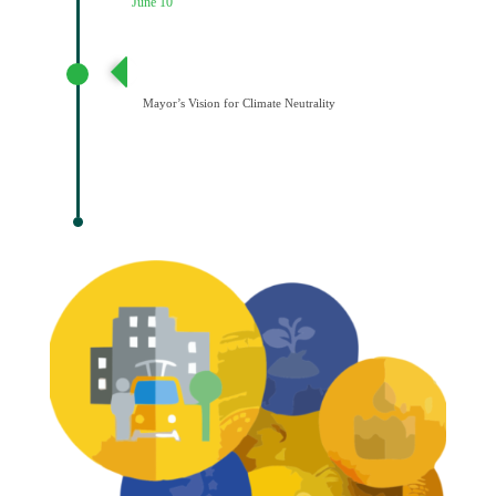
June 10
Διατύπωση Οράματος του Δημάρχου για την
Κλιματική Ουδετερότητα
Mayor’s Vision for Climate Neutrality