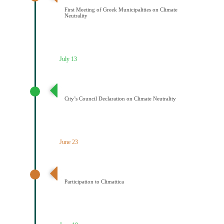
First Meeting of Greek Municipalities on Climate
Neutrality
July 13
Διακήρυξη Κλιματικής Ουδετερότητας
City’s Council Declaration on Climate Neutrality
June 23
Ένταξη του Δήμου Κοζάνης στο Δίκτυο Climattica
Participation to Climattica