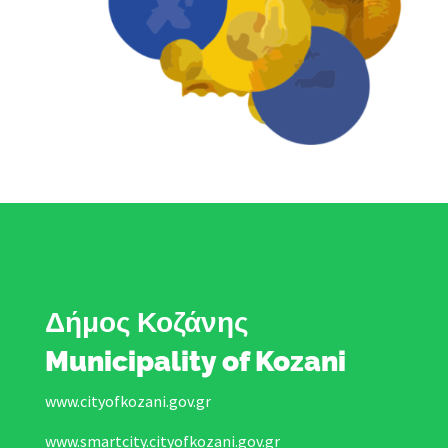
Δήμος Κοζάνης
Municipality of Kozani
www.cityofkozani.gov.gr
www.smartcity.cityofkozani.gov.gr