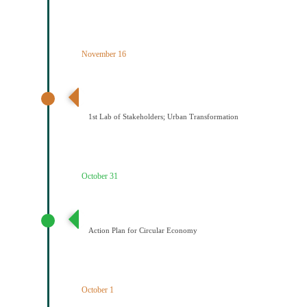
November 16
1ο εργαστήριο εμπλεκομένων φορέων Αστικός
μετασχηματισμός
1st Lab of Stakeholders; Urban Transformation
October 31
Σχέδιο Κυκλικής Οικονομίας
Action Plan for Circular Economy
October 1