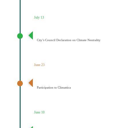
July 13
Διακήρυξη Κλιματικής Ουδετερότητας
City’s Council Declaration on Climate Neutrality
June 23
Ένταξη του Δήμου Κοζάνης στο Δίκτυο Climattica
Participation to Climattica
June 10
Διατύπωση Οράματος του Δημάρχου για την