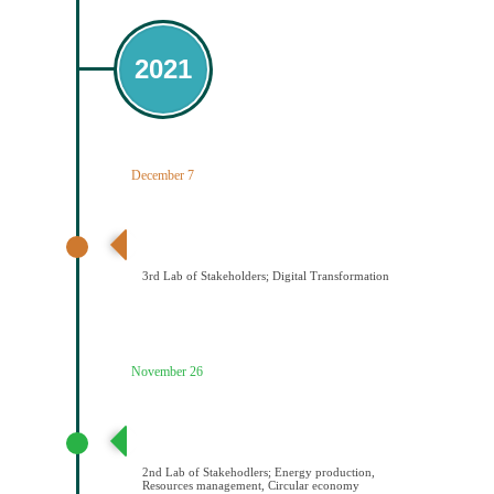
2021
December 7
3ο εργαστήριο εμπλεκομένων φορέων Ψηφιακός
Μετασχηματισμός
3rd Lab of Stakeholders; Digital Transformation
November 26
2ο εργαστήριο εμπλεκομένων φορέων Παραγωγή
ενέργειας/Διαχείριση πόρων/Κυκλική οικονομία
2nd Lab of Stakehodlers; Energy production,
Resources management, Circular economy