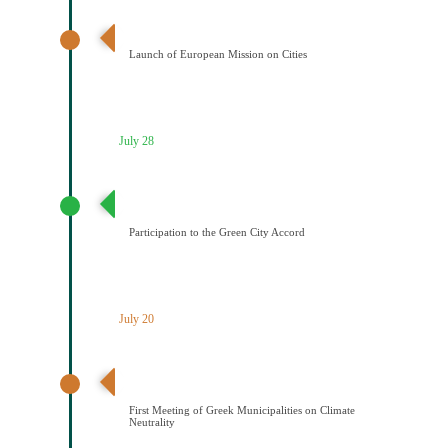
Έναρξη της Αποστολής των Πόλεων
Launch of European Mission on Cities
July 28
Συμμετοχή του Δήμου Κοζάνης στη Συμφωνία της ΕΕ
για τους Πράσινους Δήμους
Participation to the Green City Accord
July 20
Διαδημοτική συνάντηση με πρωτοβουλία του Δήμου
Κοζάνης για την κλιματική ουδετερότητα
First Meeting of Greek Municipalities on Climate
Neutrality