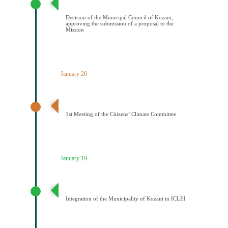
υποβολής πρότασης στην Αποστολή
Decision of the Municipal Council of Kozani,
approving the submission of a proposal to the
Mission
January 20
1η Συνεδρίαση Κλιματικής Επιτροπής Πολιτών
1st Meeting of the Citizens’ Climate Committee
January 19
Ένταξη του Δήμου Κοζάνης στο ICLEI
Integration of the Municipality of Kozani in ICLEI