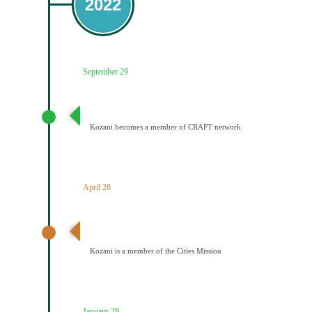
2022
September 29
Ένταξη του Δήμου Κοζάνης στο Δίκτυο CRAFT
Kozani becomes a member of CRAFT network
April 28
Ανακοίνωση αποτελεσμάτων – Ένταξη Κοζάνης στην
Αποστολή των Πόλεων
Kozani is a member of the Cities Mission
January 28