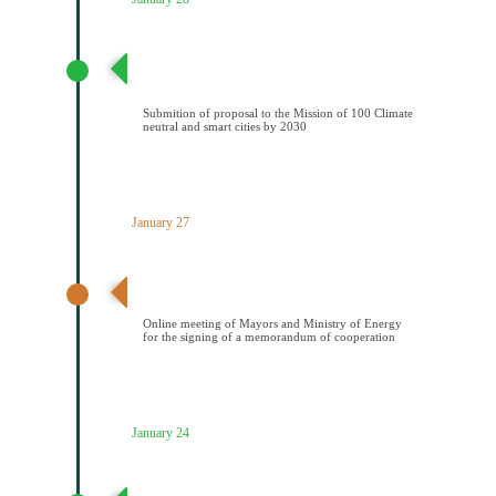
Υποβολή πρότασης στην Αποστολή των 100
Κλιματικά ουδέτερων και έξυπνων πόελων έως το
2030
Submition of proposal to the Mission of 100 Climate
neutral and smart cities by 2030
January 27
Διαδικτυακή συνάντηση Δημάρχων και ΥΠΕΝ για την
υπογραφή μνημονίου συνεςργασίας
Online meeting of Mayors and Ministry of Energy
for the signing of a memorandum of cooperation
January 24
Απόφαση Δημοτικού Συμβουλίου Κοζάνης έγκρισης