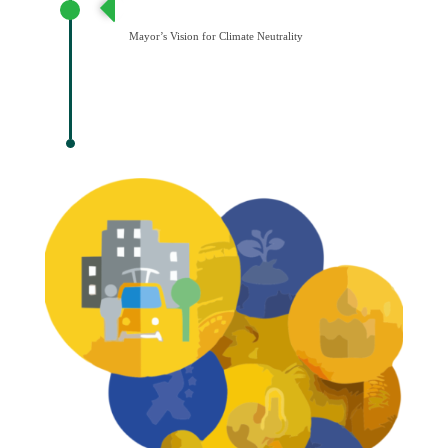
Κλιματική Ουδετερότητα
Mayor’s Vision for Climate Neutrality